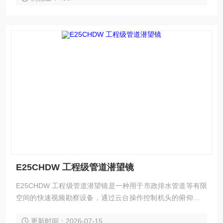
E25CHDW 工程级管道潜望镜
E25CHDW 工程级管道潜望镜是一种用于市政排水管道等有限
空间的快速视频勘察设备，通过云台操作控制机头的俯仰，从
而获得管道缺陷位置处的清晰图像信息。该设备操作方便，功
更新时间：2026-07-15
能*，具有高清成像、远距离观测、激光测距等功能，并可出具