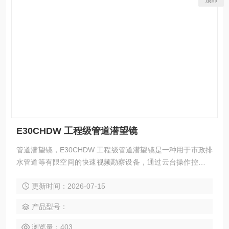
E30CHDW 工程级管道潜望镜
管道潜望镜，E30CHDW 工程级管道潜望镜是一种用于市政排
水管道等有限空间的快速视频勘察设备，通过云台操作控制机
头的俯仰，从而获得管道缺陷位置处的清晰图像信息。该设备
更新时间：2026-07-15
操作方便，功能*，具有高清成像、远距离观测、激光测距等功
能，并可出具专业检测报告。
产品型号：
浏览量：403