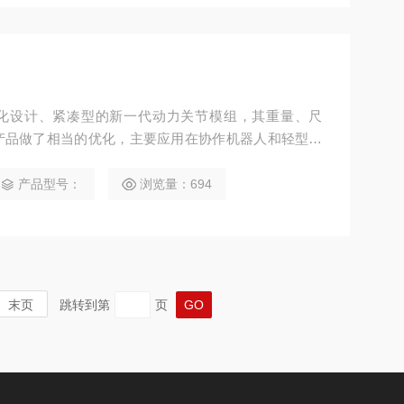
用模块化设计、紧凑型的新一代动力关节模组，其重量、尺
产品做了相当的优化，主要应用在协作机器人和轻型机
化、轻量化、模块化的需求。
产品型号：
浏览量：694
末页
跳转到第
页